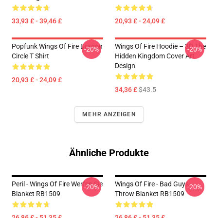
33,93 £ - 39,46 £
20,93 £ - 24,09 £
Popfunk Wings Of Fire Dragon
Wings Of Fire Hoodie – 3D The
-20%
-20%
Circle T Shirt
Hidden Kingdom Cover Art
Design
20,93 £ - 24,09 £
34,36 £
$43.5
MEHR ANZEIGEN
Ähnliche Produkte
Peril - Wings Of Fire Werfen Sie
Wings Of Fire - Bad Guys
-20%
-20%
Blanket RB1509
Throw Blanket RB1509
26,86 £ - 51,35 £
26,86 £ - 51,35 £