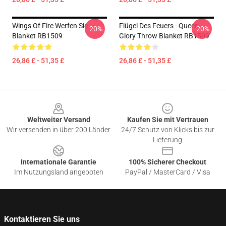
Wings Of Fire Werfen Sie
Flügel Des Feuers - Queen
-20%
-20%
Blanket RB1509
Glory Throw Blanket RB1509
26,86 £ - 51,35 £
26,86 £ - 51,35 £
Footer
Weltweiter Versand
Kaufen Sie mit Vertrauen
Wir versenden in über 200 Länder
24/7 Schutz von Klicks bis zur
Lieferung
Internationale Garantie
100% Sicherer Checkout
Im Nutzungsland angeboten
PayPal / MasterCard / Visa
Kontaktieren Sie uns