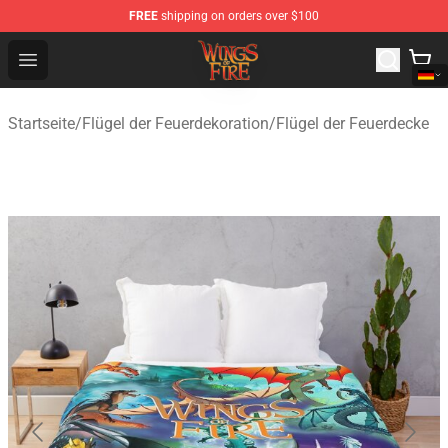
FREE
shipping on orders over $100
Wings of Fire Shop - Official Wings of Fire Merchandise S
Open menu
Startseite
/
Flügel der Feuerdekoration
/
Flügel der Feuerdecke