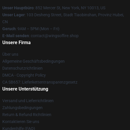
Unser Hauptbüro
: 852 Mercer St, New York, NY 10013, US
Unser Lager
: 103 Desheng Street, Stadt Tiaobinshan, Provinz Hubei,
CN
Geruch
: 9AM – 5PM (Mon – Fri)
E-Mail senden
: contact@wingsoffire.shop
Unsere Firma
Über uns
Allgemeine Geschäftsbedingungen
Datenschutzrichtlinien
DMCA - Copyright Policy
CA SB657: Lieferkettentransparenzgesetz
Unsere Unterstützung
Versand und Lieferrichtlinien
Zahlungsbedingungen
Return & Refund Richtlinien
Kontaktieren Sie uns
Kundenhilfe (FAQ)