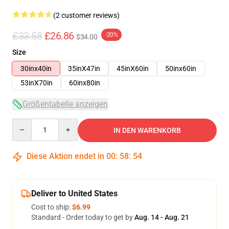
(2 customer reviews)
£33.58
£26.86
-20%
$34.00
Size
30inx40in
35inX47in
45inX60in
50inx60in
53inX70in
60inx80in
Größentabelle anzeigen
Quantity
IN DEN WARENKORB
Diese Aktion endet in
00
:
58
:
53
Deliver to United States
Cost to ship:
$6.99
Standard - Order today to get by
Aug. 14 - Aug. 21