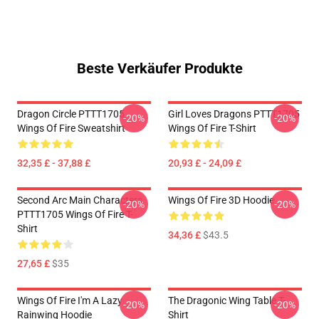
Beste Verkäufer Produkte
Dragon Circle PTTT1705
Girl Loves Dragons PTTT1705
-20%
-20%
Wings Of Fire Sweatshirt
Wings Of Fire T-Shirt
32,35 £ - 37,88 £
20,93 £ - 24,09 £
Second Arc Main Characters
Wings Of Fire 3D Hoodie
-20%
-20%
PTTT1705 Wings Of Fire T-
Shirt
34,36 £
$43.5
27,65 £
$35
Wings Of Fire I'm A Lazy
The Dragonic Wing Table T-
-20%
-20%
Rainwing Hoodie
Shirt