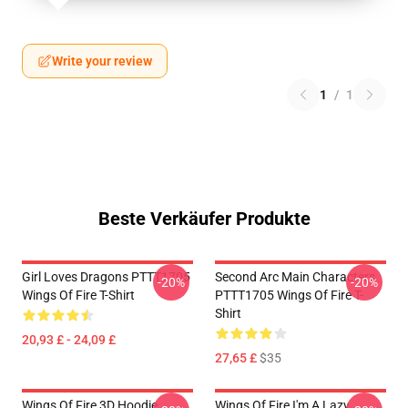
Write your review
1
/
1
Beste Verkäufer Produkte
Girl Loves Dragons PTTT1705
Second Arc Main Characters
-20%
-20%
Wings Of Fire T-Shirt
PTTT1705 Wings Of Fire T-
Shirt
20,93 £ - 24,09 £
27,65 £
$35
Wings Of Fire 3D Hoodie
Wings Of Fire I'm A Lazy