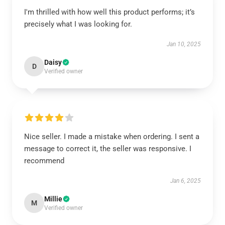
I'm thrilled with how well this product performs; it’s
precisely what I was looking for.
Jan 10, 2025
Daisy
D
Verified owner
Nice seller. I made a mistake when ordering. I sent a
message to correct it, the seller was responsive. I
recommend
Jan 6, 2025
Millie
M
Verified owner