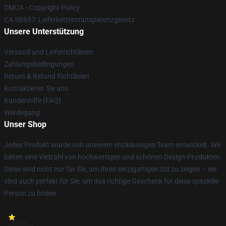
DMCA - Copyright Policy
CA SB657: Lieferkettentransparenzgesetz
Unsere Unterstützung
Versand und Lieferrichtlinien
Zahlungsbedingungen
Return & Refund Richtlinien
Kontaktieren Sie uns
Kundenhilfe (FAQ)
Werdegang
Unser Shop
Jedes Produkt wurde von unserem erstklassigen Team entwickelt. Wir
bieten eine Vielzahl von hochwertigen und schönen Design-Produkten.
Diese sind nicht nur für Sie, um Ihren einzigartigen Stil zu zeigen – sie
sind auch perfekt für Sie, um das richtige Geschenk für diese spezielle
Person zu finden.