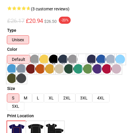
(3 customer reviews)
£26.17
£20.94
-20%
$26.50
Type
Unisex
Color
Default
Size
S
M
L
XL
2XL
3XL
4XL
5XL
Print Location