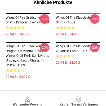
Ähnliche Produkte
Wings Of Fire Grafisches T-
Wings Of Fire Klassisches T-
-20%
-20%
Shirt – Dragon Lover’s Favorit
Shirt RB1509
20,93 £ - 24,09 £
20,93 £ - 24,09 £
Wings Of Fire - Jade Winglet
Wings Of Fire Mit Foods Batch
-20%
-20%
Dragonets: Moonwatcher,
2 Classic T-Shirt RB1509
Winter, Qibli, Peril, Schildkröte,
Umber, Kinkajou Classic T-
20,93 £ - 24,09 £
Shirt RB1509
20,93 £ - 24,09 £
Footer
Weltweiter Versand
Kaufen Sie mit Vertrauen