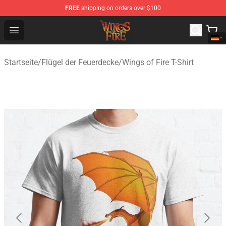
FREE
shipping on orders over $100
Wings of Fire Shop - Official Wings of Fire Merchandise S
Open menu
Startseite
/
Flügel der Feuerdecke
/
Wings of Fire T-Shirt