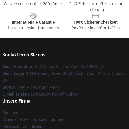
Wir versenden in über 200 Länder
24/7 Schutz von Klicks bis zur
Lieferung
Internationale Garantie
100% Sicherer Checkout
Im Nutzungsland angeboten
PayPal / MasterCard / Visa
Kontaktieren Sie uns
Unser Hauptbüro
: 852 Mercer St, New York, NY 10013, US
Unser Lager
: 103 Desheng Street, Stadt Tiaobinshan, Provinz Hubei,
CN
Geruch
: 9AM – 5PM (Mon – Fri)
E-Mail senden
: contact@wingsoffire.shop
Unsere Firma
Über uns
Allgemeine Geschäftsbedingungen
Datenschutzrichtlinien