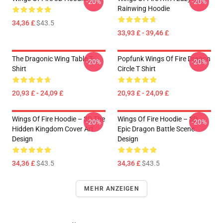
-20%
-20%
Rainwing Hoodie
34,36 £
$43.5
33,93 £ - 39,46 £
The Dragonic Wing Table T-
Popfunk Wings Of Fire Dragon
-20%
-20%
Shirt
Circle T Shirt
20,93 £ - 24,09 £
20,93 £ - 24,09 £
Wings Of Fire Hoodie – 3D The
Wings Of Fire Hoodie – 3D
-20%
-20%
Hidden Kingdom Cover Art
Epic Dragon Battle Scene
Design
Design
34,36 £
$43.5
34,36 £
$43.5
MEHR ANZEIGEN