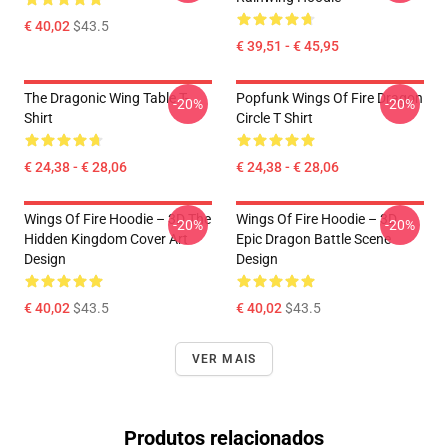
€ 40,02
$43.5
€ 39,51 - € 45,95
The Dragonic Wing Table T-
Popfunk Wings Of Fire Dragon
-20%
-20%
Shirt
Circle T Shirt
€ 24,38 - € 28,06
€ 24,38 - € 28,06
Wings Of Fire Hoodie – 3D The
Wings Of Fire Hoodie – 3D
-20%
-20%
Hidden Kingdom Cover Art
Epic Dragon Battle Scene
Design
Design
€ 40,02
$43.5
€ 40,02
$43.5
VER MAIS
Produtos relacionados