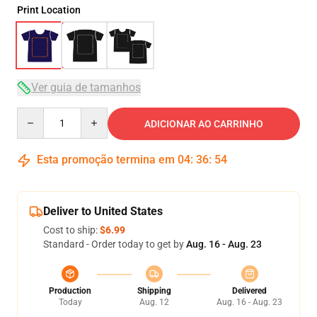
Print Location
Ver guia de tamanhos
Quantity
ADICIONAR AO CARRINHO
Esta promoção termina em
04
:
36
:
54
Deliver to United States
Cost to ship:
$6.99
Standard - Order today to get by
Aug. 16 - Aug. 23
Production
Shipping
Delivered
Today
Aug. 12
Aug. 16 - Aug. 23