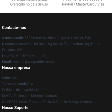
Oferecido no país de uso
PayPal / MasterCard / Visa
Contacte-nos
A nossa sede
: 852 Mercer St, Nova Iorque, NY 10013, EUA
O nosso armazém
: 103 Desheng Street, Tiaobinshan City, Hubei
Province, CN
Hour
: 9AM – 5PM (Mon – Fri)
Email
: contact@wingsoffire.shop
Nossa empresa
Sobre nós
Termos e Condições
Políticas de privacidade
DMCA - Política de Direitos Autorais
CA SB657: Lei de Transparência de Cadeia de Suprimentos
Nosso Suporte