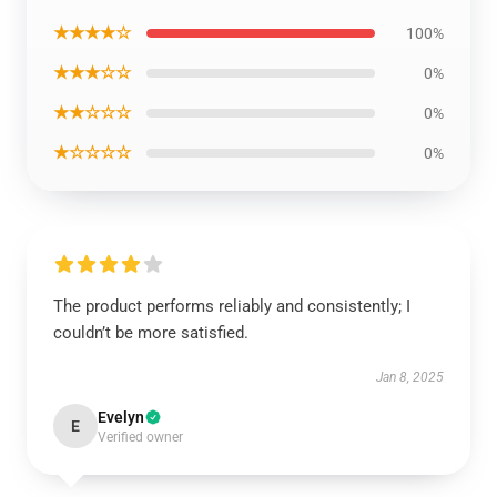
★★★★☆
100%
★★★☆☆
0%
★★☆☆☆
0%
★☆☆☆☆
0%
The product performs reliably and consistently; I
couldn’t be more satisfied.
Jan 8, 2025
Evelyn
E
Verified owner