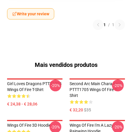
Write your review
1
/
1
Mais vendidos produtos
Girl Loves Dragons PTTT1705
Second Arc Main Characters
-20%
-20%
Wings Of Fire T-Shirt
PTTT1705 Wings Of Fire T-
Shirt
€ 24,38 - € 28,06
€ 32,20
$35
Wings Of Fire 3D Hoodie
Wings Of Fire I'm A Lazy
-20%
-20%
Rainwing Hoodie