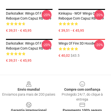
Darkstalker. Wings Of Fire
Kinkajou - WOF Wings Of Fire
-20%
-20%
Reboque Com Capuz RB1509
Reboque Com Capuz RB1509
€ 39,51 - € 45,95
€ 39,51 - € 45,95
Darkstalker. Wings Of Fire
Wings Of Fire 3D Hoodie
-20%
-20%
Reboque Com Capuz RB1509
€ 40,02
$43.5
€ 39,51 - € 45,95
Footer
Envio mundial
Compre com confiança
Enviamos para mais de 200 países
Protegido 24/7, do clique à
entrega
Garantia internacional
Pagamento 100% seguro