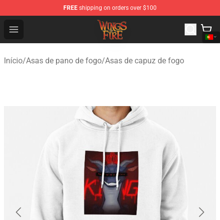
FREE
shipping on orders over $100
Wings of Fire Shop - Official Wings of Fire Merchandise S
Open menu
Início
/
Asas de pano de fogo
/
Asas de capuz de fogo