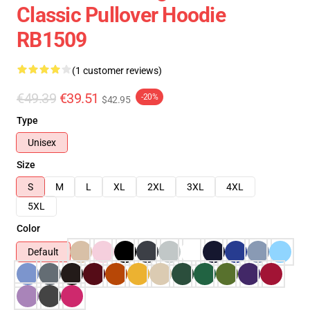
Classic Pullover Hoodie
RB1509
(1 customer reviews)
€49.39
€39.51
-20%
$42.95
Type
Unisex
Size
S
M
L
XL
2XL
3XL
4XL
5XL
Color
Default