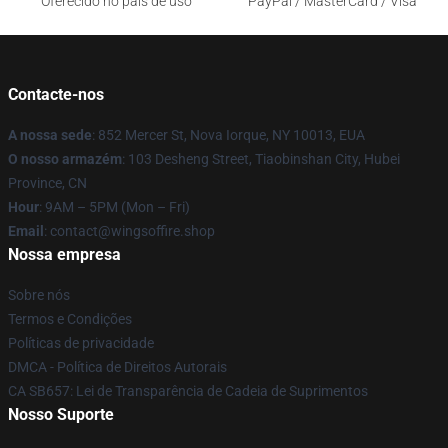
Oferecido no país de uso
PayPal / MasterCard / Visa
Contacte-nos
A nossa sede
: 852 Mercer St, Nova Iorque, NY 10013, EUA
O nosso armazém
: 103 Desheng Street, Tiaobinshan City, Hubei
Province, CN
Hour
: 9AM – 5PM (Mon – Fri)
Email
: contact@wingsoffire.shop
Nossa empresa
Sobre nós
Termos e Condições
Políticas de privacidade
DMCA - Política de Direitos Autorais
CA SB657: Lei de Transparência de Cadeia de Suprimentos
Nosso Suporte