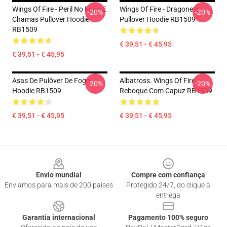
Wings Of Fire - Peril No Fogo E
Wings Of Fire - Dragonets
-20%
-20%
Chamas Pullover Hoodie
Pullover Hoodie RB1509
RB1509
€ 39,51 - € 45,95
€ 39,51 - € 45,95
Asas De Pulôver De Fogo
Albatross. Wings Of Fire
-20%
-20%
Hoodie RB1509
Reboque Com Capuz RB1509
€ 39,51 - € 45,95
€ 39,51 - € 45,95
Footer
Envio mundial
Compre com confiança
Enviamos para mais de 200 países
Protegido 24/7, do clique à
entrega
Garantia internacional
Pagamento 100% seguro