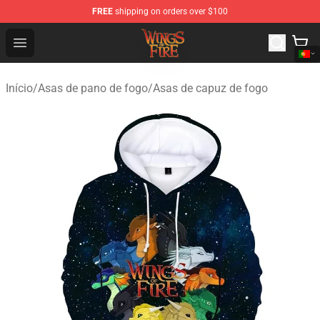
FREE
shipping on orders over $100
Wings of Fire Shop - Official Wings of Fire Merchandise S
Open menu
Início
/
Asas de pano de fogo
/
Asas de capuz de fogo