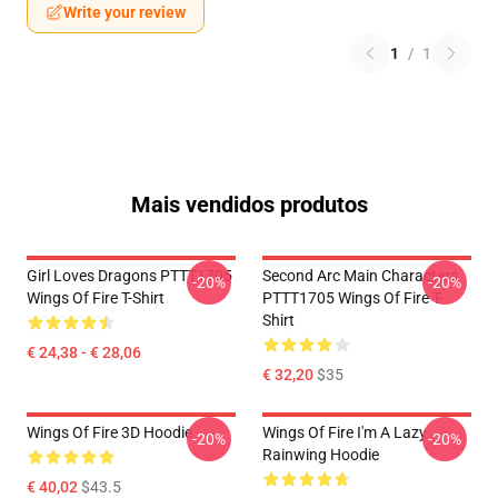
Write your review
1
/
1
Mais vendidos produtos
Girl Loves Dragons PTTT1705
Second Arc Main Characters
-20%
-20%
Wings Of Fire T-Shirt
PTTT1705 Wings Of Fire T-
Shirt
€ 24,38 - € 28,06
€ 32,20
$35
Wings Of Fire 3D Hoodie
Wings Of Fire I'm A Lazy
-20%
-20%
Rainwing Hoodie
€ 40,02
$43.5