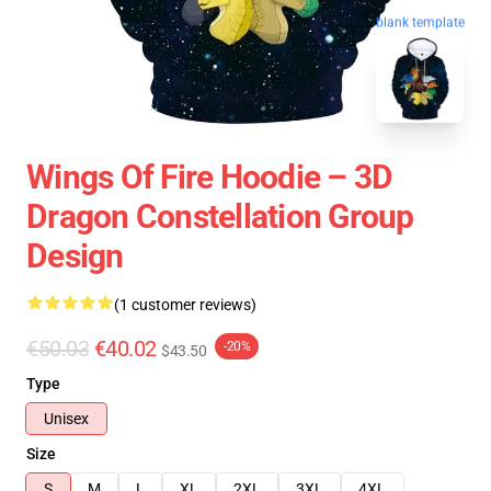
blank template
Wings Of Fire Hoodie – 3D
Dragon Constellation Group
Design
(1 customer reviews)
€50.03
€40.02
-20%
$43.50
Type
Unisex
Size
S
M
L
XL
2XL
3XL
4XL