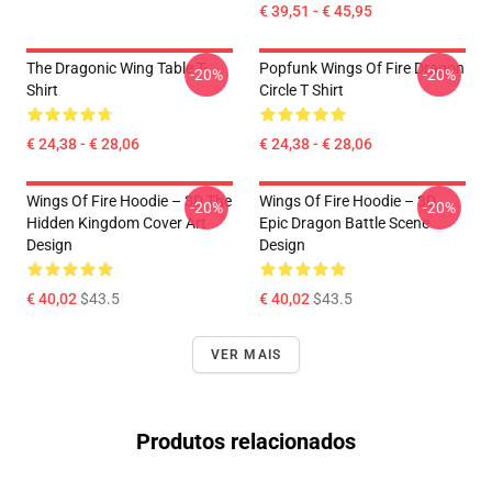
€ 39,51 - € 45,95
The Dragonic Wing Table T-
Popfunk Wings Of Fire Dragon
-20%
-20%
Shirt
Circle T Shirt
€ 24,38 - € 28,06
€ 24,38 - € 28,06
Wings Of Fire Hoodie – 3D The
Wings Of Fire Hoodie – 3D
-20%
-20%
Hidden Kingdom Cover Art
Epic Dragon Battle Scene
Design
Design
€ 40,02
$43.5
€ 40,02
$43.5
VER MAIS
Produtos relacionados