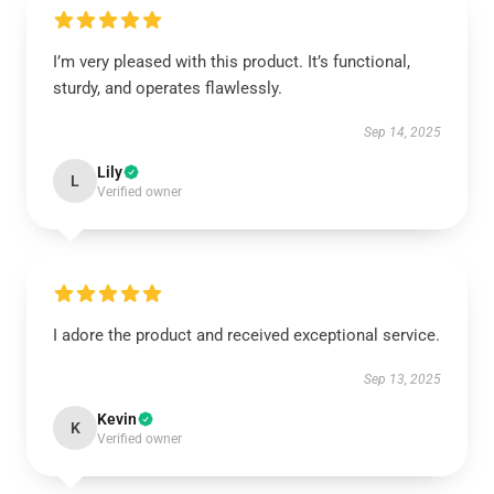
I’m very pleased with this product. It’s functional,
sturdy, and operates flawlessly.
Sep 14, 2025
Lily
L
Verified owner
I adore the product and received exceptional service.
Sep 13, 2025
Kevin
K
Verified owner