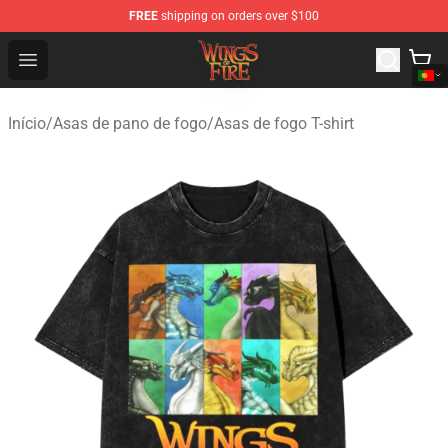
FREE
shipping on orders over $100
Wings of Fire Shop - Official Wings of Fire Merchandise S
Open menu
Início
/
Asas de pano de fogo
/
Asas de fogo T-shirt