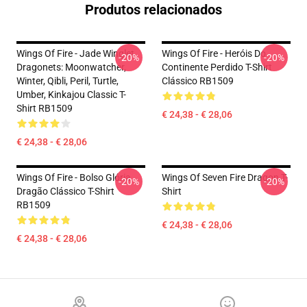
Produtos relacionados
Wings Of Fire - Jade Winglet
Wings Of Fire - Heróis Do
-20%
-20%
Dragonets: Moonwatcher,
Continente Perdido T-Shirt
Winter, Qibli, Peril, Turtle,
Clássico RB1509
Umber, Kinkajou Classic T-
Shirt RB1509
€ 24,38 - € 28,06
€ 24,38 - € 28,06
Wings Of Fire - Bolso Glória
Wings Of Seven Fire Dragon T-
-20%
-20%
Dragão Clássico T-Shirt
Shirt
RB1509
€ 24,38 - € 28,06
€ 24,38 - € 28,06
Footer