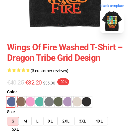
blank template
Wings Of Fire Washed T-Shirt –
Dragon Tribe Grid Design
(3 customer reviews)
€40.25
€32.20
-20%
$35.00
Color
Size
S
M
L
XL
2XL
3XL
4XL
5XL