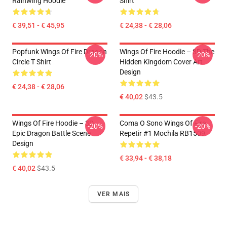
Rainwing Hoodie
Shirt
€ 39,51 - € 45,95
€ 24,38 - € 28,06
Popfunk Wings Of Fire Dragon
Wings Of Fire Hoodie – 3D The
-20%
-20%
Circle T Shirt
Hidden Kingdom Cover Art
Design
€ 24,38 - € 28,06
€ 40,02
$43.5
Wings Of Fire Hoodie – 3D
Coma O Sono Wings Of Fire
-20%
-20%
Epic Dragon Battle Scene
Repetir #1 Mochila RB1509
Design
€ 33,94 - € 38,18
€ 40,02
$43.5
VER MAIS