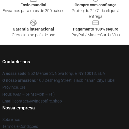
Envio mundial
Compre com confiança
Enviamos para mais de 200 países
Protegido 24/7, do clique à
entrega
Garantia internacional
Pagamento 100% seguro
Oferecido no país de uso
PayPal / MasterCard / Visa
Contacte-nos
A nossa sede
: 852 Mercer St, Nova Iorque, NY 10013, EUA
O nosso armazém
: 103 Desheng Street, Tiaobinshan City, Hubei
Province, CN
Hour
: 9AM – 5PM (Mon – Fri)
Email
: contact@wingsoffire.shop
Nossa empresa
Sobre nós
Termos e Condições