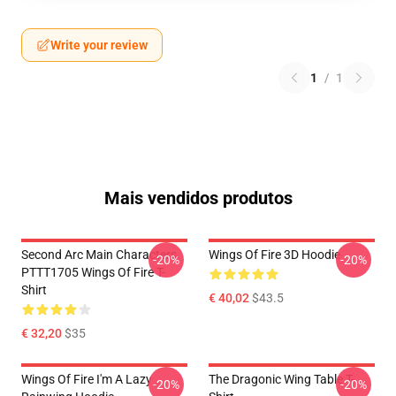
Write your review
1
/
1
Mais vendidos produtos
Second Arc Main Characters
Wings Of Fire 3D Hoodie
-20%
-20%
PTTT1705 Wings Of Fire T-
Shirt
€ 40,02
$43.5
€ 32,20
$35
Wings Of Fire I'm A Lazy
The Dragonic Wing Table T-
-20%
-20%