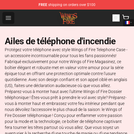
FREE
shipping on orders over $100
Wings of Fire Shop - Official Wings of Fire Merchandise S
Open menu
Ailes de téléphone d'incendie
Protégez votre téléphone avec style Wings of Fire Telephone Case -
un accessoire incontournable pour tous les fans passionnés!
Fabriqué exclusivement pour notre Wings of Fire Magasinez, ce
boîtier élégant et robuste met en valeur votre amour pour la série
épique tout en offrant une protection optimale contre l'usure
quotidienne. Avec son design confiant et son appel ciblé en anglais
(US), faites une déclaration audacieuse où que vous alliez.
Préparez-vous à monter haut avec l'ultime Wings of Fire Dossier
téléphonique ! Êtes-vous prêt à prendre le vol avec style? Préparez-
vous à monter haut et embrassez votre feu intérieur pendant que
nous dévoilez l'accessoire le plus chaud de la saison: le Wings of
Fire Dossier téléphonique ! Conçu pour enflammer votre passion
pour la mode et la technologie, ce boîtier de téléphone captivant
fera tourner les têtes partout où vous allez. Que vous soyez un
aventurier à la recherche d'une touche de magie ou d'une tendance