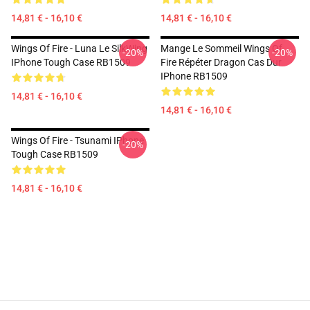
14,81 € - 16,10 €
14,81 € - 16,10 €
Wings Of Fire - Luna Le SilkWing
Mange Le Sommeil Wings Of
-20%
-20%
IPhone Tough Case RB1509
Fire Répéter Dragon Cas Dur
IPhone RB1509
14,81 € - 16,10 €
14,81 € - 16,10 €
Wings Of Fire - Tsunami IPhone
-20%
Tough Case RB1509
14,81 € - 16,10 €
Footer