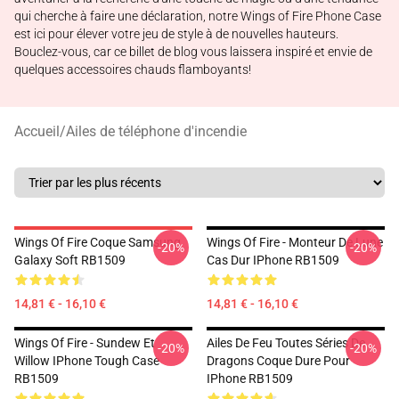
qui cherche à faire une déclaration, notre Wings of Fire Phone Case
est ici pour élever votre jeu de style à de nouvelles hauteurs.
Bouclez-vous, car ce billet de blog vous laissera inspiré et envie de
quelques accessoires chauds flamboyants!
Accueil
/
Ailes de téléphone d'incendie
Wings Of Fire Coque Samsung
Wings Of Fire - Monteur De Lune
-20%
-20%
Galaxy Soft RB1509
Cas Dur IPhone RB1509
14,81 € - 16,10 €
14,81 € - 16,10 €
Wings Of Fire - Sundew Et
Ailes De Feu Toutes Séries De
-20%
-20%
Willow IPhone Tough Case
Dragons Coque Dure Pour
RB1509
IPhone RB1509