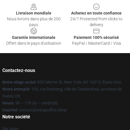
Livraison mondiale
Achetez en toute confiance
Nous livrons dans plus de 200
24/7 Protected from clicks to
pays
delivery
Garantie internationale
Paiement 100% sécurisé
Offert dans le pays d'utilisation
PayPal / MasterCard / Visa
Contactez-nous
Notre siège social
: 852 Mercer St, New York, NY 10013, États-Unis
Notre entrepôt
: 103, rue Desheng, ville de Tiaobinshan, province de
Hubei, CN
Heure
: 9h – 17h (lu – vendredi)
Courriel
: contact@wingsoffire.shop
Notre société
Sur nous