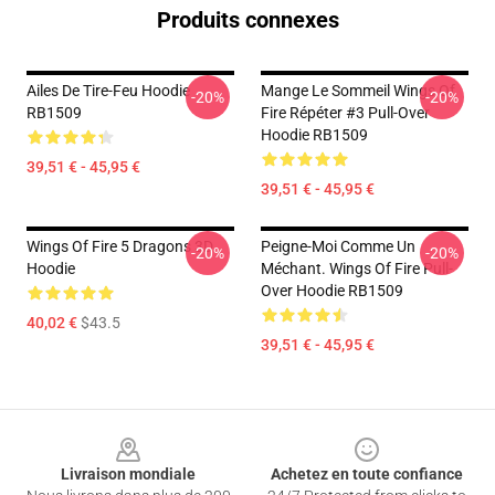
Produits connexes
Ailes De Tire-Feu Hoodie
Mange Le Sommeil Wings Of
-20%
-20%
RB1509
Fire Répéter #3 Pull-Over
Hoodie RB1509
39,51 € - 45,95 €
39,51 € - 45,95 €
Wings Of Fire 5 Dragons 3D
Peigne-Moi Comme Un
-20%
-20%
Hoodie
Méchant. Wings Of Fire Pull-
Over Hoodie RB1509
40,02 €
$43.5
39,51 € - 45,95 €
Footer
Livraison mondiale
Achetez en toute confiance