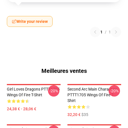
Write your review
1
/
1
Meilleures ventes
Girl Loves Dragons PTTT1705
Second Arc Main Characters
-20%
-20%
Wings Of Fire T-Shirt
PTTT1705 Wings Of Fire T-
Shirt
24,38 € - 28,06 €
32,20 €
$35