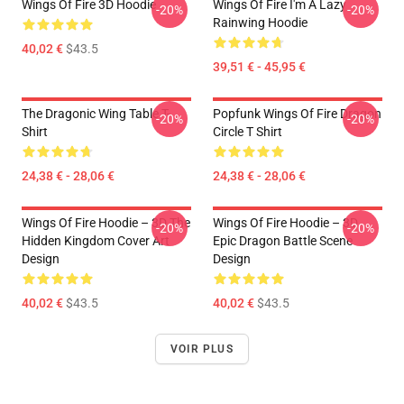
Wings Of Fire 3D Hoodie
Wings Of Fire I'm A Lazy
-20%
-20%
Rainwing Hoodie
40,02 €
$43.5
39,51 € - 45,95 €
The Dragonic Wing Table T-
Popfunk Wings Of Fire Dragon
-20%
-20%
Shirt
Circle T Shirt
24,38 € - 28,06 €
24,38 € - 28,06 €
Wings Of Fire Hoodie – 3D The
Wings Of Fire Hoodie – 3D
-20%
-20%
Hidden Kingdom Cover Art
Epic Dragon Battle Scene
Design
Design
40,02 €
$43.5
40,02 €
$43.5
VOIR PLUS