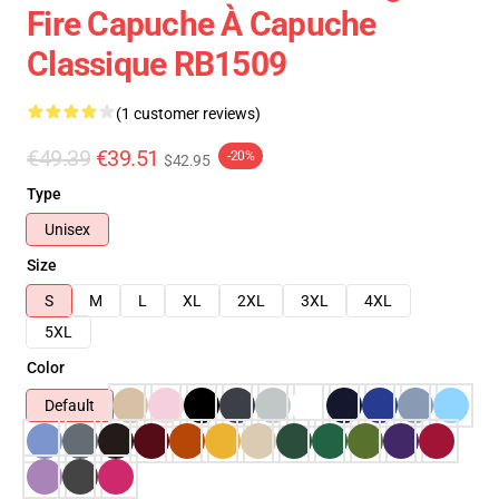
Fire Capuche À Capuche
Classique RB1509
(1 customer reviews)
€49.39
€39.51
-20%
$42.95
Type
Unisex
Size
S
M
L
XL
2XL
3XL
4XL
5XL
Color
Default