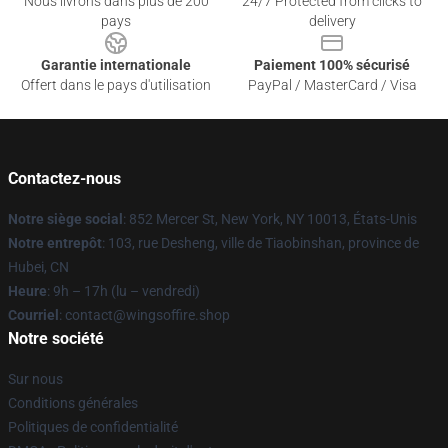
Nous livrons dans plus de 200
24/7 Protected from clicks to
pays
delivery
Garantie internationale
Paiement 100% sécurisé
Offert dans le pays d'utilisation
PayPal / MasterCard / Visa
Contactez-nous
Notre siège social
: 852 Mercer St, New York, NY 10013, États-Unis
Notre entrepôt
: 103, rue Desheng, ville de Tiaobinshan, province de
Hubei, CN
Heure
: 9h – 17h (lu – vendredi)
Courriel
: contact@wingsoffire.shop
Notre société
Sur nous
Conditions générales
Politiques de confidentialité