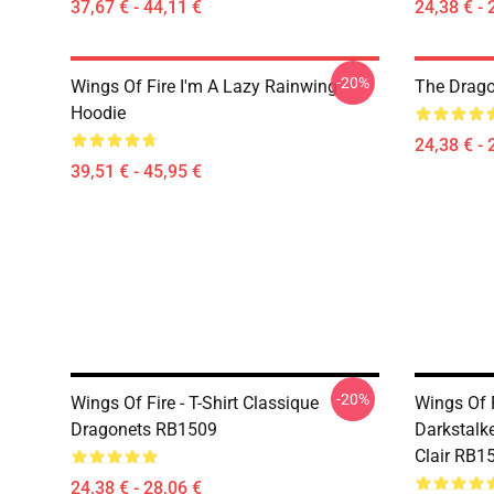
37,67 € - 44,11 €
24,38 € - 
-20%
Wings Of Fire I'm A Lazy Rainwing
The Drago
Hoodie
24,38 € - 
39,51 € - 45,95 €
-20%
Wings Of Fire - T-Shirt Classique
Wings Of 
Dragonets RB1509
Darkstalke
Clair RB1
24,38 € - 28,06 €