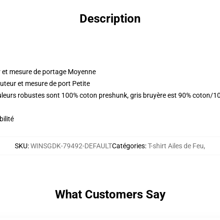
Description
r et mesure de portage Moyenne
uteur et mesure de port Petite
ouleurs robustes sont 100% coton preshunk, gris bruyère est 90% coton/1
ilité
SKU
:
WINSGDK-79492-DEFAULT
Catégories
:
T-shirt Ailes de Feu
,
What Customers Say