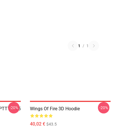
1
/
1
-20%
-20%
 PTTT1705
Wings Of Fire 3D Hoodie
40,02 €
$43.5