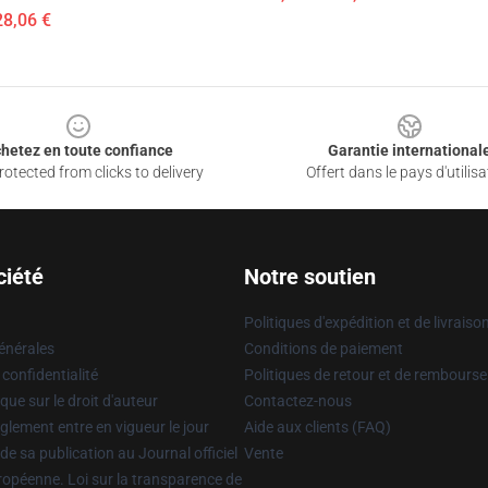
28,06 €
hetez en toute confiance
Garantie international
otected from clicks to delivery
Offert dans le pays d'utilisa
ciété
Notre soutien
Politiques d'expédition et de livraiso
énérales
Conditions de paiement
 confidentialité
Politiques de retour et de rembours
que sur le droit d'auteur
Contactez-nous
glement entre en vigueur le jour
Aide aux clients (FAQ)
 de sa publication au Journal officiel
Vente
uropéenne. Loi sur la transparence de