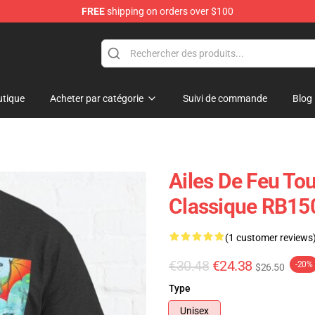
FREE
shipping on orders over $100
e Store
tique
Acheter par catégorie
Suivi de commande
Blog
Ailes De Feu To
Classique RB15
(1 customer reviews
€30.48
€24.38
-20%
$26.50
Type
Unisex