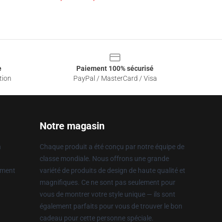
e
Paiement 100% sécurisé
tion
PayPal / MasterCard / Visa
Notre magasin
n
Chaque produit a été conçu par notre équipe de
classe mondiale. Nous offrons une grande
ement
variété de produits de design de haute qualité et
magnifiques. Ce ne sont pas seulement pour
vous de montrer votre style unique — ils sont
également parfaits pour vous de trouver le bon
cadeau pour cette personne spéciale.