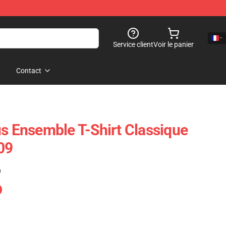
Service client
Voir le panier
Contact
us Ensemble T-Shirt Classique
09
)