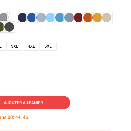
L
3XL
4XL
5XL
AJOUTER AU PANIER
dans
00
:
44
:
45