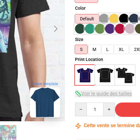
Color
Default
Size
S
M
L
XL
2X
Print Location
blank template
Voir le guide des tailles
Quantity
Cette vente se termine 