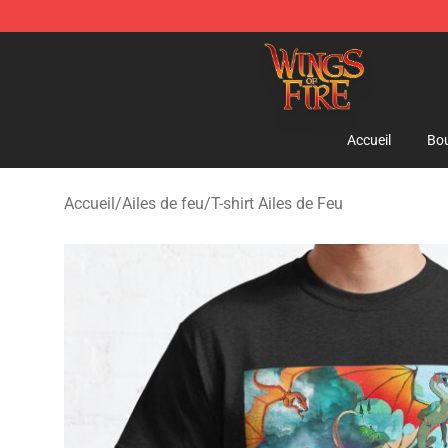
Wings of Fire Shop - Official Wings of Fire Merchandis
Accueil
Bou
Accueil
/
Ailes de feu
/
T-shirt Ailes de Feu