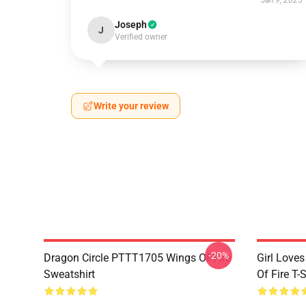
Jan 9, 2025
Joseph
J
Verified owner
Write your review
-20%
Dragon Circle PTTT1705 Wings Of Fire
Girl Love
Sweatshirt
Of Fire T-S