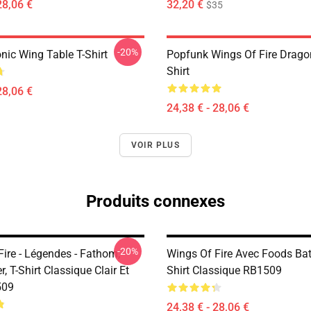
28,06 €
32,20 €
$35
-20%
nic Wing Table T-Shirt
Popfunk Wings Of Fire Dragon
Shirt
28,06 €
24,38 € - 28,06 €
VOIR PLUS
Produits connexes
-20%
Fire - Légendes - Fathom,
Wings Of Fire Avec Foods Bat
r, T-Shirt Classique Clair Et
Shirt Classique RB1509
509
24,38 € - 28,06 €