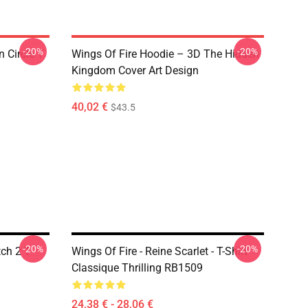
-20%
-20%
 Circle T
Wings Of Fire Hoodie – 3D The Hidden
Kingdom Cover Art Design
40,02 €
$43.5
-20%
-20%
ch 2 T-
Wings Of Fire - Reine Scarlet - T-Shirt
Classique Thrilling RB1509
24,38 € - 28,06 €