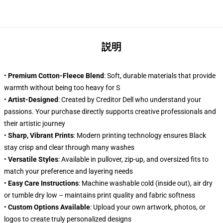
説明
•
Premium Cotton-Fleece Blend
: Soft, durable materials that provide
warmth without being too heavy for S
•
Artist-Designed
: Created by Creditor Dell who understand your
passions. Your purchase directly supports creative professionals and
their artistic journey
•
Sharp, Vibrant Prints
: Modern printing technology ensures Black
stay crisp and clear through many washes
•
Versatile Styles
: Available in pullover, zip-up, and oversized fits to
match your preference and layering needs
•
Easy Care Instructions
: Machine washable cold (inside out), air dry
or tumble dry low – maintains print quality and fabric softness
•
Custom Options Available
: Upload your own artwork, photos, or
logos to create truly personalized designs