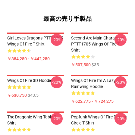
最高の売り手製品
Girl Loves Dragons PTTT1705
Second Arc Main Characters
-20%
-20%
Wings Of Fire T-Shirt
PTTT1705 Wings Of Fire T-
Shirt
￥384,250 - ￥442,250
￥507,500
$35
Wings Of Fire 3D Hoodie
Wings Of Fire I'm A Lazy
-20%
-20%
Rainwing Hoodie
￥630,750
$43.5
￥622,775 - ￥724,275
The Dragonic Wing Table T-
Popfunk Wings Of Fire Dragon
-20%
-20%
Shirt
Circle T Shirt