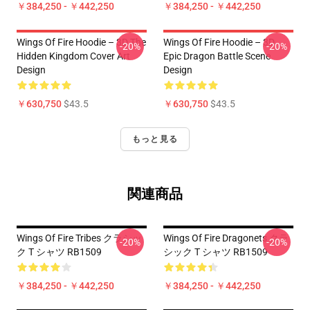
￥384,250 - ￥442,250
￥384,250 - ￥442,250
Wings Of Fire Hoodie – 3D The
Wings Of Fire Hoodie – 3D
-20%
-20%
Hidden Kingdom Cover Art
Epic Dragon Battle Scene
Design
Design
￥630,750
$43.5
￥630,750
$43.5
もっと見る
関連商品
Wings Of Fire Tribes クラシッ
Wings Of Fire Dragonets クラ
-20%
-20%
ク T シャツ RB1509
シック T シャツ RB1509
￥384,250 - ￥442,250
￥384,250 - ￥442,250