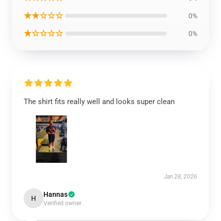
★★☆☆☆
0%
★☆☆☆☆
0%
The shirt fits really well and looks super clean
Jan 28, 2026
Hannas
H
Verified owner