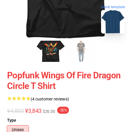
blank template
Popfunk Wings Of Fire Dragon
Circle T Shirt
(4 customer reviews)
¥4,803
¥3,843
-20%
$26.50
Type
Unisex