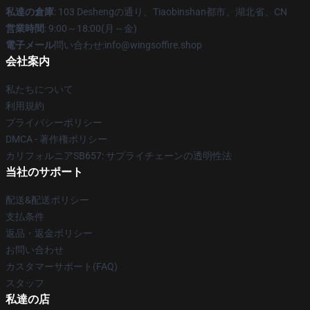
私達の倉庫
: 103 Deshengの通り、Tiaobinshan都市、湖北省、CN
営業時間
: 9:00～18:00(月～金)
電子メール
問い合わせ:info@wingsoffire.shop
会社案内
私たちについて
利用規約
プライバシーポリシー
DMCA - 著作権ポリシー
カリフォルニアSB657: サプライチェーンの透明性法
当社のサポート
配送&配送ポリシー
支払条件
返品・返金ポリシー
お問い合わせ
カスタマーサポート(FAQ)
スタッフ
私達の店