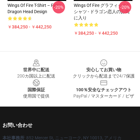
Wings Of Fire T-Shirt – Fiery
Wings Of Fire グラフィックT
-20%
-20%
Dragon Head Design
シャツ - ドラゴン恋人のお気
に入り
￥384,250 - ￥442,250
￥384,250 - ￥442,250
Footer
世界中に配送
安心してお買い物
200カ国以上に配送
クリックから配送まで24/7保護
国際保証
100％安全なチェックアウト
使用国で提供
PayPal / マスターカード / ビザ
お問い合わせ
本社事務所
: 852 Mercer St, ニューヨーク, NY 10013, アメリカ