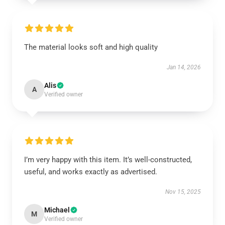
The material looks soft and high quality
Jan 14, 2026
Alis
A
Verified owner
I’m very happy with this item. It’s well-constructed,
useful, and works exactly as advertised.
Nov 15, 2025
Michael
M
Verified owner