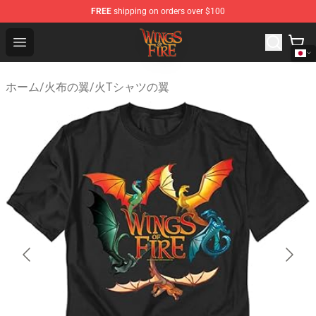
FREE
shipping on orders over $100
Wings of Fire Shop - Official Wings of Fire Merchandise S
Open menu
ホーム
/
火布の翼
/
火Tシャツの翼