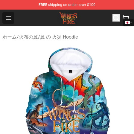
FREE
shipping on orders over $100
Wings of Fire Shop - Official Wings of Fire Merchandise S
Open menu
ホーム
/
火布の翼
/
翼 の 火災 Hoodie