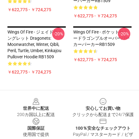
ーパーカーRB1509
￥622,775 - ￥724,275
￥622,775 - ￥724,275
Wings Of Fire - ジェイドウイ
Wings Of Fire - ポケットサニ
-20%
-20%
ングレット Dragonets:
ードラゴンプルオーバーパー
Moonwatcher, Winter, Qibli,
カーパーカーRB1509
Peril, Turtle, Umber, Kinkajou
Pullover Hoodie RB1509
￥622,775 - ￥724,275
￥622,775 - ￥724,275
Footer
世界中に配送
安心してお買い物
200カ国以上に配送
クリックから配送まで24/7保護
国際保証
100％安全なチェックアウト
使用国で提供
PayPal / マスターカード / ビザ