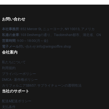
お問い合わせ
本社事務所
: 852 Mercer St, ニューヨーク, NY 10013, アメリカ
私達の倉庫
: 103 Deshengの通り、Tiaobinshan都市、湖北省、CN
営業時間
: 9:00～18:00(月～金)
電子メール
問い合わせ:info@wingsoffire.shop
会社案内
私たちについて
利用規約
プライバシーポリシー
DMCA - 著作権ポリシー
カリフォルニアSB657: サプライチェーンの透明性法
当社のサポート
配送&配送ポリシー
支払条件