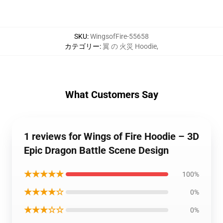
SKU
:
WingsofFire-55658
カテゴリー
:
翼 の 火災 Hoodie
,
What Customers Say
1 reviews for Wings of Fire Hoodie – 3D
Epic Dragon Battle Scene Design
★★★★★
100%
★★★★☆
0%
★★★☆☆
0%