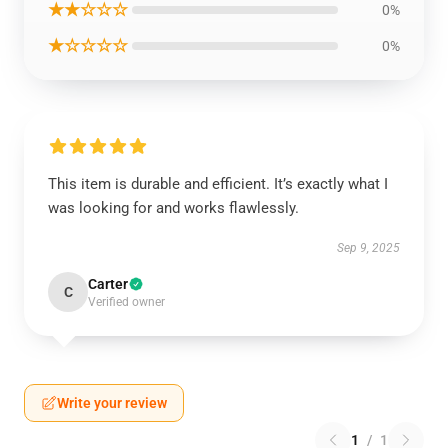
★★☆☆☆
0%
★☆☆☆☆
0%
This item is durable and efficient. It’s exactly what I
was looking for and works flawlessly.
Sep 9, 2025
Carter
C
Verified owner
Write your review
1
/
1