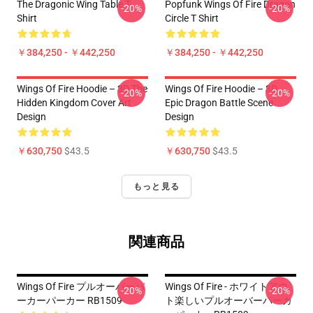
The Dragonic Wing Table T-
Popfunk Wings Of Fire Dragon
-20%
-20%
Shirt
Circle T Shirt
￥384,250 - ￥442,250
￥384,250 - ￥442,250
Wings Of Fire Hoodie – 3D The
Wings Of Fire Hoodie – 3D
-20%
-20%
Hidden Kingdom Cover Art
Epic Dragon Battle Scene
Design
Design
￥630,750
$43.5
￥630,750
$43.5
もっと見る
関連商品
Wings Of Fire プルオーバーパ
Wings Of Fire - ホワイトアウ
-20%
-20%
ーカーパーカー RB1509
ト楽しいプルオーバーパーカ