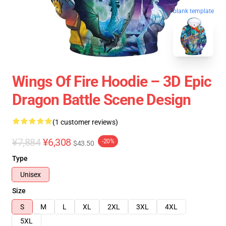
blank template
Wings Of Fire Hoodie – 3D Epic
Dragon Battle Scene Design
(1 customer reviews)
¥7,884
¥6,308
-20%
$43.50
Type
Unisex
Size
S
M
L
XL
2XL
3XL
4XL
5XL