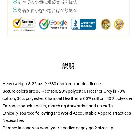
すべての小包に追跡番号を提供
商品が届かない場合は全額返金
説明
Heavyweight 8.25 oz. (~280 gsm) cotton-rich fleece
Secure colors are 80% cotton, 20% polyester. Heather Grey is 70%
cotton, 30% polyester. Charcoal Heather is 60% cotton, 40% polyester
Entrance pouch pocket, matching drawstring and rib cuffs
Ethically sourced following the World Accountable Apparel Practices
Necessities
Phrase: In case you want your hoodies saggy go 2 sizes up