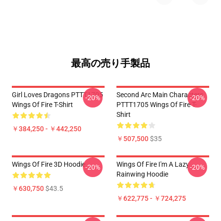
最高の売り手製品
Girl Loves Dragons PTTT1705
Second Arc Main Characters
-20%
-20%
Wings Of Fire T-Shirt
PTTT1705 Wings Of Fire T-
Shirt
￥384,250 - ￥442,250
￥507,500
$35
Wings Of Fire 3D Hoodie
Wings Of Fire I'm A Lazy
-20%
-20%
Rainwing Hoodie
￥630,750
$43.5
￥622,775 - ￥724,275