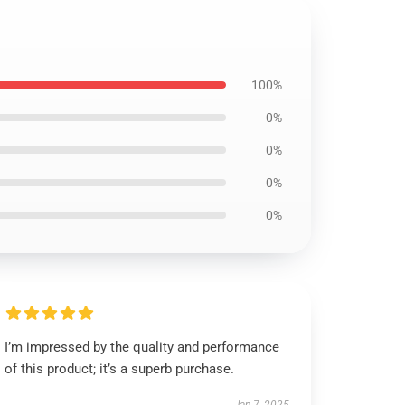
100%
0%
0%
0%
0%
I’m impressed by the quality and performance
of this product; it’s a superb purchase.