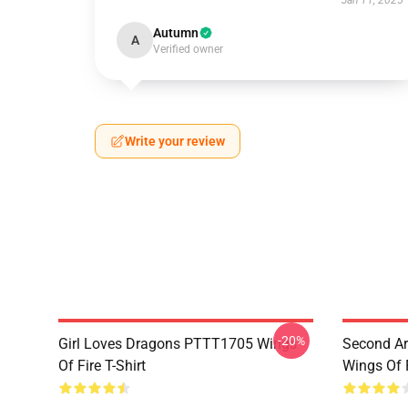
Jan 11, 2025
Autumn
A
Verified owner
Write your review
-20%
Girl Loves Dragons PTTT1705 Wings
Second Ar
Of Fire T-Shirt
Wings Of F