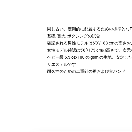
同じ古い、定期的に配置するための標準的な
基礎, 寛大, ボクシングの試合
確認される男性モデルは6'0"/183 cmの高
女性モデル確認は5'8"/173 cmの高さで、
ヘビー級 5.3 oz/180 の gsm の生地、安定
リエステルです
耐久性のための二重針の裾および首バンド