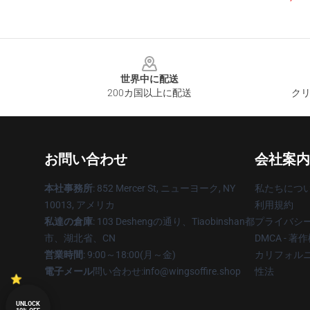
Footer
世界中に配送
200カ国以上に配送
クリ
お問い合わせ
会社案内
本社事務所
: 852 Mercer St, ニューヨーク, NY
私たちにつ
10013, アメリカ
利用規約
私達の倉庫
: 103 Deshengの通り、Tiaobinshan都
プライバシ
市、湖北省、CN
DMCA - 
営業時間
: 9:00～18:00(月～金)
カリフォルニ
電子メール
問い合わせ:info@wingsoffire.shop
性法
UNLOCK