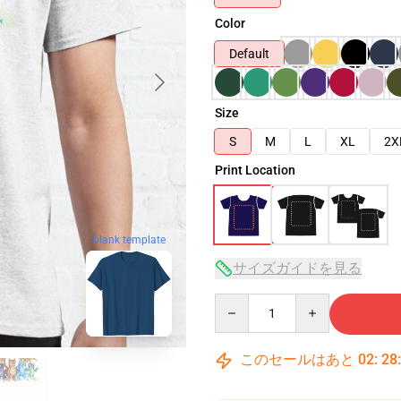
Color
Default
Size
S
M
L
XL
2X
Print Location
blank template
サイズガイドを見る
Quantity
このセールはあと
02
:
28