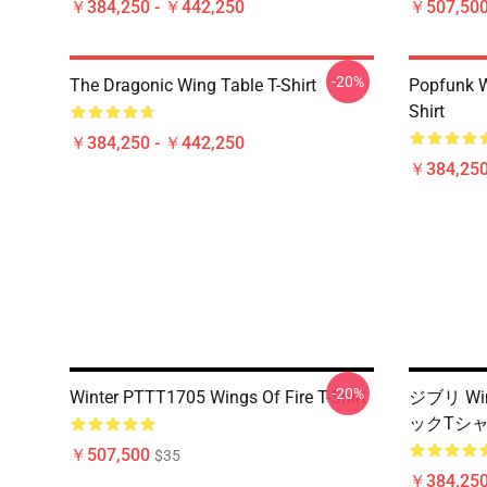
￥384,250 - ￥442,250
￥507,50
-20%
The Dragonic Wing Table T-Shirt
Popfunk W
Shirt
￥384,250 - ￥442,250
￥384,250
-20%
Winter PTTT1705 Wings Of Fire T-Shirt
ジブリ Wi
ックTシャ
￥507,500
$35
￥384,250