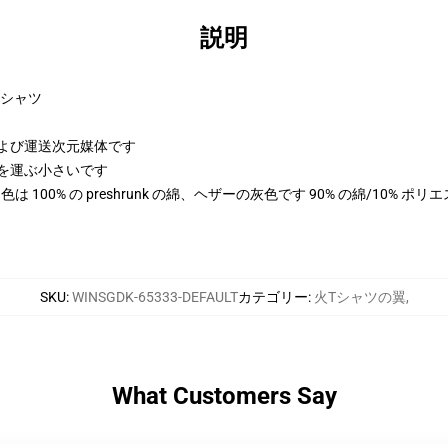
説明
Tシャツ
さおよび運送次元媒体です
次元を運ぶ小さいです
した色は 100% の preshrunk の綿、ヘザーの灰色です 90% の綿/10% 
SKU
:
WINSGDK-65333-DEFAULT
カテゴリー
:
火Tシャツの翼
,
What Customers Say