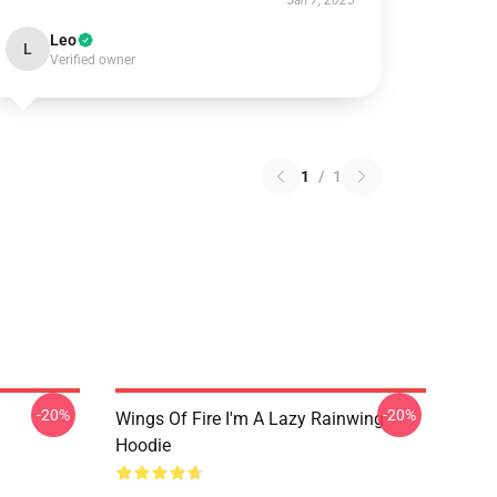
Jan 7, 2025
Leo
L
Verified owner
1
/
1
-20%
-20%
Wings Of Fire I'm A Lazy Rainwing
Hoodie