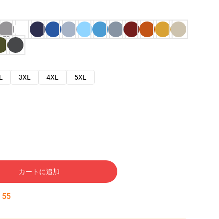
L
3XL
4XL
5XL
カートに追加
:
54