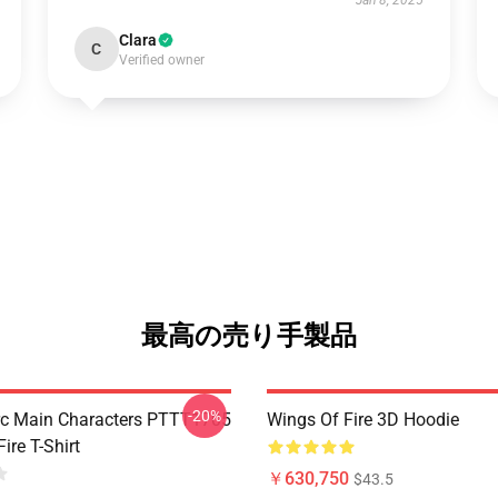
Jan 8, 2025
Clara
C
Verified owner
最高の売り手製品
-20%
c Main Characters PTTT1705
Wings Of Fire 3D Hoodie
ire T-Shirt
￥630,750
$43.5