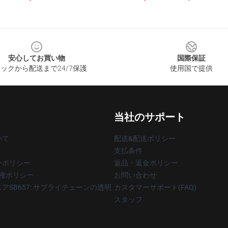
安心してお買い物
国際保証
ックから配送まで24/7保護
使用国で提供
当社のサポート
いて
配送&配送ポリシー
支払条件
ーポリシー
返品・返金ポリシー
著作権ポリシー
お問い合わせ
アSB657: サプライチェーンの透明
カスタマーサポート(FAQ)
スタッフ