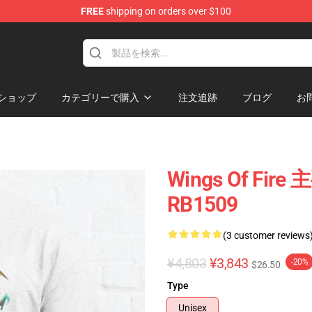
FREE
shipping on orders over $100
e Store
ショップ
カテゴリーで購入
注文追跡
ブログ
お
Wings Of F
RB1509
(3 customer reviews
¥4,803
¥3,843
-20%
$26.50
Type
Unisex