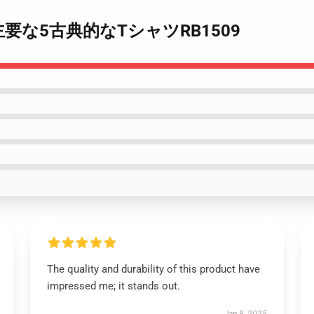
f Fire 主要な5古典的なTシャツRB1509
The quality and durability of this product have
impressed me; it stands out.