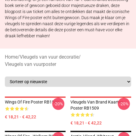
boek serie of gewoon geboeid door majestueuze draken, deze
blogpost is uw ticket om alles te ontdekken dat maakt de iconische
Wings of Fire poster echt buitengewoon. Dus maak je klaar om je
vleugels te spreiden naast deze vurige legendes als we verdiepen in
de betoverende details die deze poster een must-have voor elke
draak liefhebber maken!
Home
/
Vleugels van vuur decoratie
/
Vleugels van vuurposter
Wings Of Fire Poster RB1509
Vleugels Van Brand Kaarten
-20%
-20%
Poster RB1509
€ 18,21 - € 42,22
€ 18,21 - € 42,22