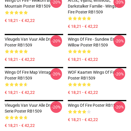
Wings Of Fire - Welkom Bij Jade
Arctic, Vijand, Whiteout,
-20%
-20%
Mountain Poster RB1509
Darkstalker Familie - Wings Of
Fire Poster RB1509
€ 18,21 - € 42,22
€ 18,21 - € 42,22
Vleugels Van Vuur Alle Draken
Wings Of Fire - Sundew En
-20%
-20%
Poster RB1509
Willow Poster RB1509
€ 18,21 - € 42,22
€ 18,21 - € 42,22
Wings Of Fire Map Vintage
WOF Kaarten Wings Of Fire
-20%
-20%
Poster RB1509
Poster RB1509
€ 18,21 - € 42,22
€ 18,21 - € 42,22
Vleugels Van Vuur Alle Draak
Wings Of Fire Poster RB1509
-20%
-20%
Serie Poster RB1509
€ 18,21 - € 42,22
€ 18,21 - € 42,22