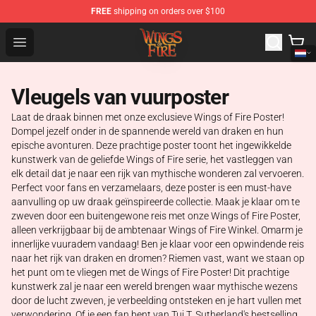
FREE
shipping on orders over $100
Wings of Fire Shop - Official Wings of Fire Merchandise S
Open menu
Vleugels van vuurposter
Laat de draak binnen met onze exclusieve Wings of Fire Poster!
Dompel jezelf onder in de spannende wereld van draken en hun
epische avonturen. Deze prachtige poster toont het ingewikkelde
kunstwerk van de geliefde Wings of Fire serie, het vastleggen van
elk detail dat je naar een rijk van mythische wonderen zal vervoeren.
Perfect voor fans en verzamelaars, deze poster is een must-have
aanvulling op uw draak geïnspireerde collectie. Maak je klaar om te
zweven door een buitengewone reis met onze Wings of Fire Poster,
alleen verkrijgbaar bij de ambtenaar Wings of Fire Winkel. Omarm je
innerlijke vuuradem vandaag! Ben je klaar voor een opwindende reis
naar het rijk van draken en dromen? Riemen vast, want we staan op
het punt om te vliegen met de Wings of Fire Poster! Dit prachtige
kunstwerk zal je naar een wereld brengen waar mythische wezens
door de lucht zweven, je verbeelding ontsteken en je hart vullen met
verwondering. Of je een fan bent van Tui T. Sutherland's bestselling