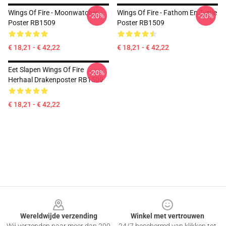
Wings Of Fire - Moonwatcher
Wings Of Fire - Fathom En Turtle
-20%
-20%
Poster RB1509
Poster RB1509
€ 18,21 - € 42,22
€ 18,21 - € 42,22
Eet Slapen Wings Of Fire
-20%
Herhaal Drakenposter RB1509
€ 18,21 - € 42,22
Footer
Wereldwijde verzending
Winkel met vertrouwen