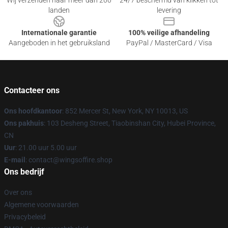
Wij verzenden naar meer dan 200
24/7 beschermd van klikken tot
landen
levering
Internationale garantie
100% veilige afhandeling
Aangeboden in het gebruiksland
PayPal / MasterCard / Visa
Contacteer ons
Ons hoofdkantoor
: 852 Mercer St, New York, NY 10013, US
Ons pakhuis
: 103 Desheng Street, Tiaobinshan City, Hubei Province,
CN
Uur
: 21.00 uur 5.00 uur
E-mail
: contact@wingsoffire.shop
Ons bedrijf
Over ons
Algemene voorwaarden
Privacybeleid