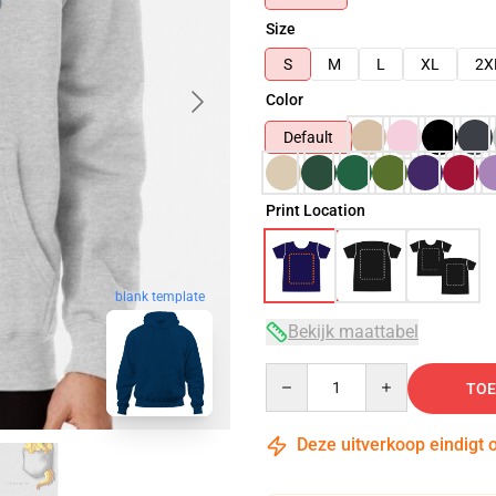
Size
S
M
L
XL
2X
Color
Default
Print Location
blank template
Bekijk maattabel
Quantity
TOE
Deze uitverkoop eindigt 