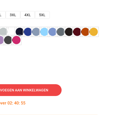
L
3XL
4XL
5XL
VOEGEN AAN WINKELWAGEN
over
02
:
40
:
54