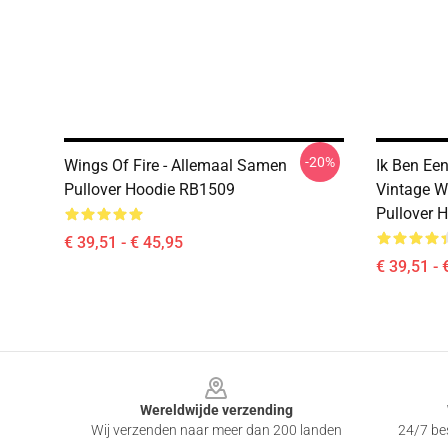
-20%
Wings Of Fire - Allemaal Samen
Ik Ben Ee
Pullover Hoodie RB1509
Vintage W
Pullover 
€ 39,51 - € 45,95
€ 39,51 - 
Footer
Wereldwijde verzending
Wij verzenden naar meer dan 200 landen
24/7 bes