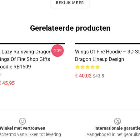
BEKIJK MEER
Gerelateerde producten
-20%
n Lazy Rainwing Dragon
Wings Of Fire Hoodie – 3D St
ings Of Fire Shop Gifts
Dragon Lineup Design
Hoodie RB1509
€ 40,02
$43.5
€ 45,95
Winkel met vertrouwen
Internationale garanti
chermd van klikken tot levering
Aangeboden in het gebruik