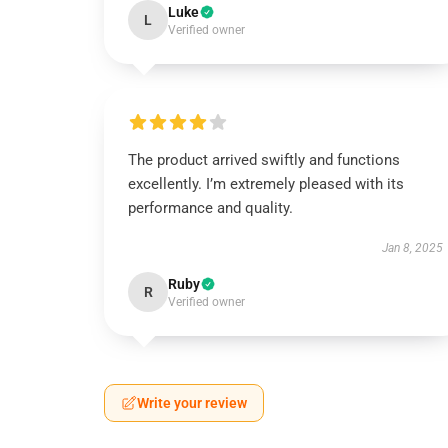
Luke
L
Verified owner
The product arrived swiftly and functions
excellently. I’m extremely pleased with its
performance and quality.
Jan 8, 2025
Ruby
R
Verified owner
Write your review