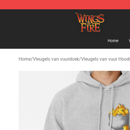
Wings of Fire Shop - Official Wings of Fire Merchandis
Home
Home
/
Vleugels van vuurdoek
/
Vleugels van vuur Hood