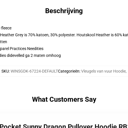
Beschrijving
 fleece
. Heather Grey is 70% katoen, 30% polyester. Houtskool Heather is 60% ka
tten
arel Practices Needities
dies didevelled ga 2 maten omhoog
SKU
:
WINSGDK-67224-DEFAULT
Categorieën
:
Vleugels van vuur Hoodie
,
What Customers Say
 - Pocket Sunny Dragon Pullover Hoodie R