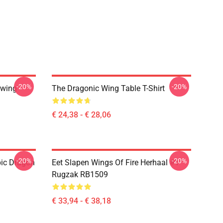
-20%
-20%
nwing
The Dragonic Wing Table T-Shirt
€ 24,38 - € 28,06
-20%
-20%
pic Dragon
Eet Slapen Wings Of Fire Herhaal #1
Rugzak RB1509
€ 33,94 - € 38,18