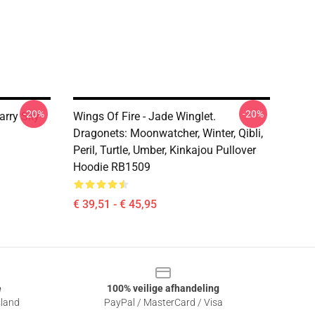
-20%
-20%
arry Sky
Wings Of Fire - Jade Winglet.
Dragonets: Moonwatcher, Winter, Qibli,
Peril, Turtle, Umber, Kinkajou Pullover
Hoodie RB1509
€ 39,51 - € 45,95
e
100% veilige afhandeling
sland
PayPal / MasterCard / Visa