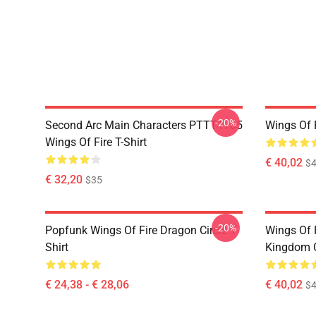
-20%
Second Arc Main Characters PTTT1705
Wings Of 
Wings Of Fire T-Shirt
€ 40,02
$4
€ 32,20
$35
-20%
Popfunk Wings Of Fire Dragon Circle T
Wings Of 
Shirt
Kingdom C
€ 24,38 - € 28,06
€ 40,02
$4