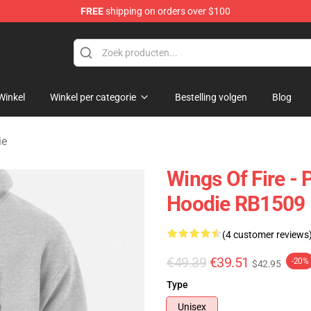
FREE
shipping on orders over $100
e Store
Winkel
Winkel per categorie
Bestelling volgen
Blog
ie
Wings Of Fire -
Hoodie RB1509
(4 customer reviews
€49.39
€39.51
-20%
$42.95
Type
Unisex