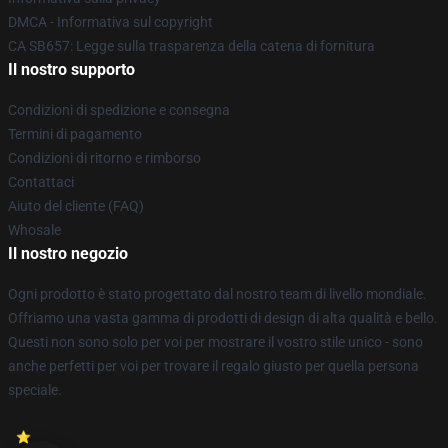
DMCA - Informativa sul copyright
CA SB657: Legge sulla trasparenza della catena di fornitura
Il nostro supporto
Condizioni di spedizione e consegna
Termini di pagamento
Condizioni di ritorno e rimborso
Contattaci
Aiuto del cliente (FAQ)
Whosale
Il nostro negozio
Ogni prodotto è stato progettato dal nostro team di livello mondiale.
Offriamo una vasta gamma di prodotti di design di alta qualità e bello.
Questi non sono solo per voi per mostrare il vostro stile unico - sono
anche perfetti per voi per trovare il regalo giusto per quella persona
speciale.