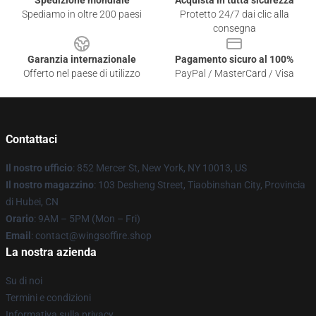
Spedizione mondiale
Acquista in tutta sicurezza
Spediamo in oltre 200 paesi
Protetto 24/7 dai clic alla
consegna
Garanzia internazionale
Pagamento sicuro al 100%
Offerto nel paese di utilizzo
PayPal / MasterCard / Visa
Contattaci
Il nostro ufficio
: 852 Mercer St, New York, NY 10013, US
Il nostro magazzino
: 103 Desheng Street, Tiaobinshan City, Provincia
di Hubei, CN
Orario
: 9AM – 5PM (Mon – Fri)
Email
: contact@wingsoffire.shop
La nostra azienda
Su di noi
Termini e condizioni
Informativa sulla privacy