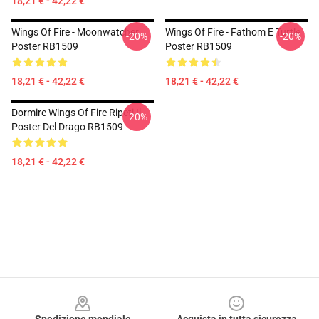
18,21 € - 42,22 €
Wings Of Fire - Moonwatcher
Wings Of Fire - Fathom E Turtle
-20%
-20%
Poster RB1509
Poster RB1509
18,21 € - 42,22 €
18,21 € - 42,22 €
Dormire Wings Of Fire Ripeti Il
-20%
Poster Del Drago RB1509
18,21 € - 42,22 €
Footer