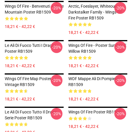
Wings Of Fire - Benvenuti A Jade
Arctic, Foeslayer, Whiteout,
-20%
-20%
Mountain Poster RB1509
Darkstalker Family - Wings Of
Fire Poster RB1509
18,21 € - 42,22 €
18,21 € - 42,22 €
Le Ali Di Fuoco Tutti I Draghi
Wings Of Fire - Poster Sundew E
-20%
-20%
Poster RB1509
Willow RB1509
18,21 € - 42,22 €
18,21 € - 42,22 €
WIngs Of Fire Map Poster
WOF Mappe Ali Di Pompiere
-20%
-20%
Vintage RB1509
RB1509
18,21 € - 42,22 €
18,21 € - 42,22 €
Le Ali Di Fuoco Tutto Il Drago
Wings Of Fire Poster RB1509
-20%
-20%
Serie Poster RB1509
18,21 € - 42,22 €