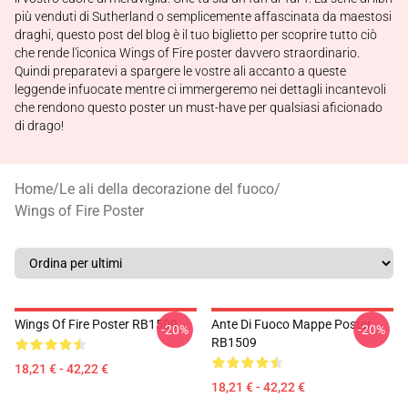
più venduti di Sutherland o semplicemente affascinata da maestosi
draghi, questo post del blog è il tuo biglietto per scoprire tutto ciò
che rende l'iconica Wings of Fire poster davvero straordinario.
Quindi preparatevi a spargere le vostre ali accanto a queste
leggende infuocate mentre ci immergeremo nei dettagli incantevoli
che rendono questo poster un must-have per qualsiasi aficionado
di drago!
Home
/
Le ali della decorazione del fuoco
/
Wings of Fire Poster
Wings Of Fire Poster RB1509
Ante Di Fuoco Mappe Poster
-20%
-20%
RB1509
18,21 € - 42,22 €
18,21 € - 42,22 €