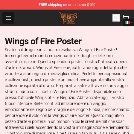
FREE
shipping on orders over $100
Wings of Fire Shop - Official Wings of Fire Merchandise S
Open menu
Wings of Fire Poster
Scatena il drago con la nostra esclusiva Wings of Fire Poster!
Immergetevi nel mondo emozionante dei draghi e delle loro
avventure epiche. Questo splendido poster mostra l'intricata opera
d'arte dell'amato Wings of Fire serie, catturando ogni dettaglio che
vi porterà a un regno di meraviglia mitica. Perfetto per appassionati
e collezionisti, questo poster è un must-have aggiunta alla vostra
collezione ispirata al drago. Preparati a salire attraverso un viaggio
straordinario con il nostro Wings of Fire Poster, disponibile solo
presso l'ufficiale Wings of Fire Negozio. Abbracciate oggi il vostro
fuoco interiore! Siete pronti ad intraprendere un viaggio
emozionante nel regno dei draghi e dei sogni? Fibbia, perche' stiamo
per prendere il volo con la Wings of Fire poster! Questo magnifico
pezzo d'arte vi porterà in un mondo in cui le creature mitiche soar
attraverso i cieli, accendendo la vostra immaginazione e riempiendo
il vostro cuore di meraviglia. Che tu sia un fan di Tui T. La serie di libri