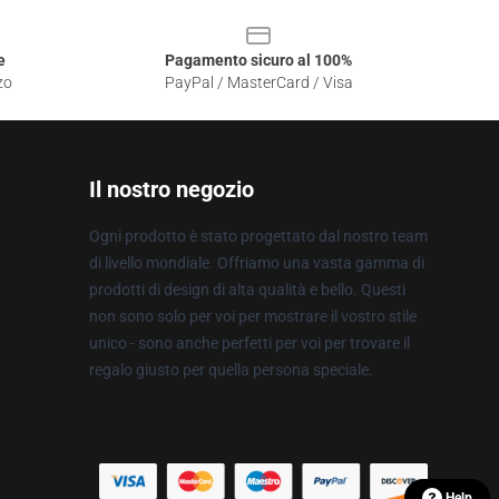
e
Pagamento sicuro al 100%
zo
PayPal / MasterCard / Visa
Il nostro negozio
Ogni prodotto è stato progettato dal nostro team
di livello mondiale. Offriamo una vasta gamma di
prodotti di design di alta qualità e bello. Questi
non sono solo per voi per mostrare il vostro stile
unico - sono anche perfetti per voi per trovare il
regalo giusto per quella persona speciale.
Help