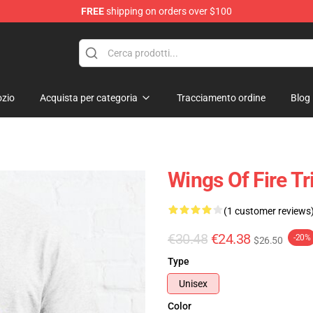
FREE
shipping on orders over $100
e Store
zio
Acquista per categoria
Tracciamento ordine
Blog
Wings Of Fire Tr
(1 customer reviews
€30.48
€24.38
-20%
$26.50
Type
Unisex
Color