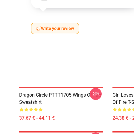
Write your review
-20%
Dragon Circle PTTT1705 Wings Of Fire
Girl Love
Sweatshirt
Of Fire T-S
37,67 € - 44,11 €
24,38 € - 