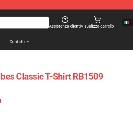
Assistenza clienti
Visualizza carrello
Contatti
ibes Classic T-Shirt RB1509
)