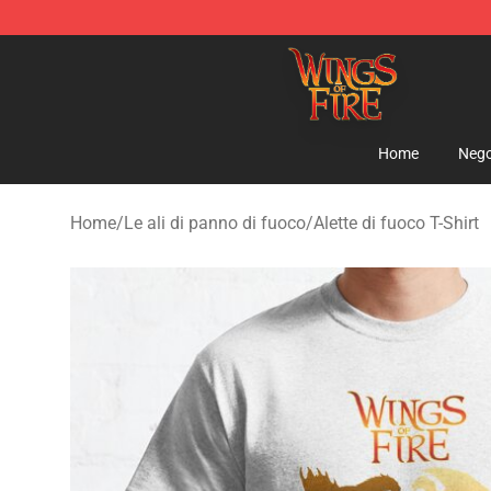
Wings of Fire Shop - Official Wings of Fire Merchandis
Home
Nego
Home
/
Le ali di panno di fuoco
/
Alette di fuoco T-Shirt