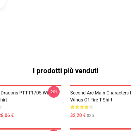
I prodotti più venduti
-20%
s Dragons PTTT1705 Wings
Second Arc Main Characters
hirt
Wings Of Fire T-Shirt
28,06 €
32,20 €
$35