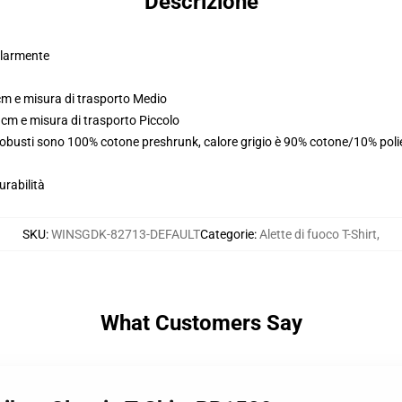
Descrizione
golarmente
cm e misura di trasporto Medio
 cm e misura di trasporto Piccolo
i robusti sono 100% cotone preshrunk, calore grigio è 90% cotone/10% pol
urabilità
SKU
:
WINSGDK-82713-DEFAULT
Categorie
:
Alette di fuoco T-Shirt
,
What Customers Say