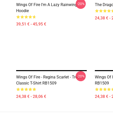
-20%
Wings Of Fire I'm A Lazy Rainwing
The Drago
Hoodie
24,38 € - 
39,51 € - 45,95 €
-20%
Wings Of Fire - Regina Scarlet - Treccia
Wings Of F
Classic T-Shirt RB1509
RB1509
24,38 € - 28,06 €
24,38 € - 