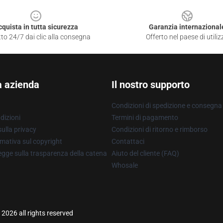
cquista in tutta sicurezza
Garanzia internazional
to 24/7 dai clic alla consegna
Offerto nel paese di utiliz
a azienda
Il nostro supporto
Condizioni di spedizione e consegna
dizioni
Termini di pagamento
ulla privacy
Condizioni di ritorno e rimborso
mativa sul copyright
Contattaci
gge sulla trasparenza della catena
Aiuto del cliente (FAQ)
Whosale
 2026 all rights reserved