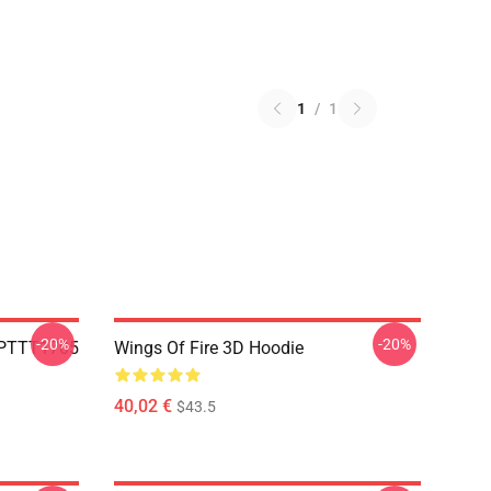
1
/
1
-20%
-20%
 PTTT1705
Wings Of Fire 3D Hoodie
40,02 €
$43.5