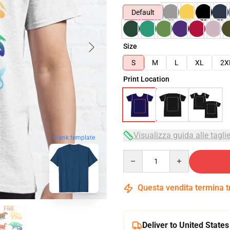
Default
Size
S
M
L
XL
2X
Print Location
Visualizza guida alle tagli
blank template
Quantity
Questa vendita termina 
Deliver to United States