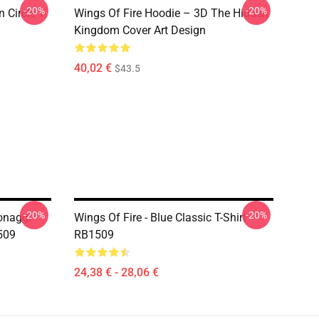
-20%
-20%
 Circle T
Wings Of Fire Hoodie – 3D The Hidden
Kingdom Cover Art Design
40,02 €
$43.5
-20%
-20%
onaggi
Wings Of Fire - Blue Classic T-Shirt
1509
RB1509
24,38 € - 28,06 €