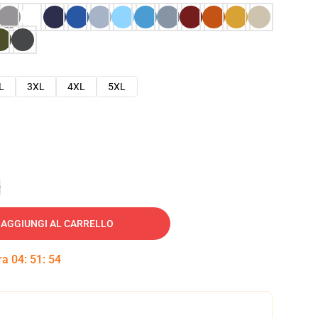
L
3XL
4XL
5XL
e
AGGIUNGI AL CARRELLO
tra
04
:
51
:
53